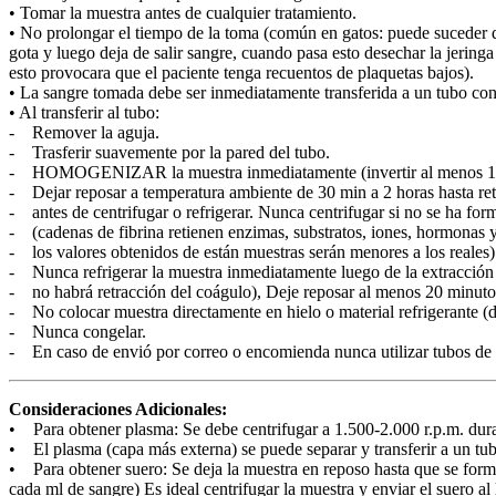
• Tomar la muestra antes de cualquier tratamiento.
• No prolongar el tiempo de la toma (común en gatos: puede suceder 
gota y luego deja de salir sangre, cuando pasa esto desechar la jeringa 
esto provocara que el paciente tenga recuentos de plaquetas bajos).
• La sangre tomada debe ser inmediatamente transferida a un tubo con
• Al transferir al tubo:
- Remover la aguja.
- Trasferir suavemente por la pared del tubo.
- HOMOGENIZAR la muestra inmediatamente (invertir al menos 10
- Dejar reposar a temperatura ambiente de 30 min a 2 horas hasta ret
- antes de centrifugar o refrigerar. Nunca centrifugar si no se ha fo
- (cadenas de fibrina retienen enzimas, substratos, iones, hormonas y
- los valores obtenidos de están muestras serán menores a los reales)
- Nunca refrigerar la muestra inmediatamente luego de la extracción
- no habrá retracción del coágulo), Deje reposar al menos 20 minuto
- No colocar muestra directamente en hielo o material refrigerante (d
- Nunca congelar.
- En caso de envió por correo o encomienda nunca utilizar tubos de 
Consideraciones Adicionales:
• Para obtener plasma: Se debe centrifugar a 1.500-2.000 r.p.m. dur
• El plasma (capa más externa) se puede separar y transferir a un tubo 
• Para obtener suero: Se deja la muestra en reposo hasta que se form
cada ml de sangre) Es ideal centrifugar la muestra y enviar el suero al