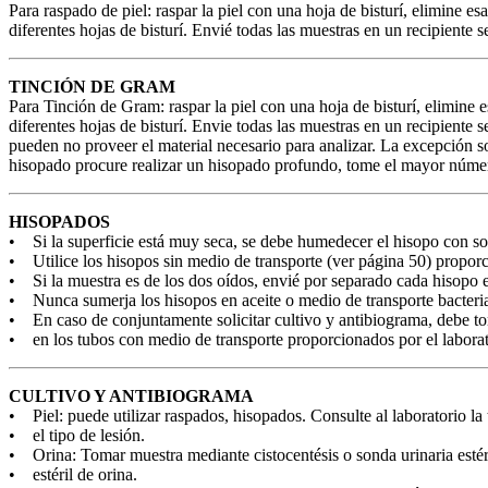
Para raspado de piel: raspar la piel con una hoja de bisturí, elimine 
diferentes hojas de bisturí. Envié todas las muestras en un recipiente s
TINCIÓN DE GRAM
Para Tinción de Gram: raspar la piel con una hoja de bisturí, elimine 
diferentes hojas de bisturí. Envie todas las muestras en un recipiente
pueden no proveer el material necesario para analizar. La excepción son 
hisopado procure realizar un hisopado profundo, tome el mayor númer
HISOPADOS
• Si la superficie está muy seca, se debe humedecer el hisopo con solu
• Utilice los hisopos sin medio de transporte (ver página 50) proporc
• Si la muestra es de los dos oídos, envié por separado cada hisopo e
• Nunca sumerja los hisopos en aceite o medio de transporte bacteri
• En caso de conjuntamente solicitar cultivo y antibiograma, debe t
• en los tubos con medio de transporte proporcionados por el laborat
CULTIVO Y ANTIBIOGRAMA
• Piel: puede utilizar raspados, hisopados. Consulte al laboratorio la
• el tipo de lesión.
• Orina: Tomar muestra mediante cistocentésis o sonda urinaria estér
• estéril de orina.