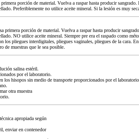
esa primera porción de material. Vuelva a raspar hasta producir sangrado
ellado. Preferiblemente no utilice aceite mineral. Si la lesión es muy seca
esa primera porción de material. Vuelva a raspar hasta producir sangrad
 sellado. NO utilice aceite mineral. Siempre pre era el raspado como mét
los pliegues interdigitales, pliegues vaginales, pliegues de la cara. En e
o de muestras que le sea posible.
ción salina estéril.
ionados por el laboratorio.
n los hisopos sin medio de transporte proporcionados por el laboratori
ano.
omar otra muestra
orio.
 técnica apropiada según
il, enviar en contenedor