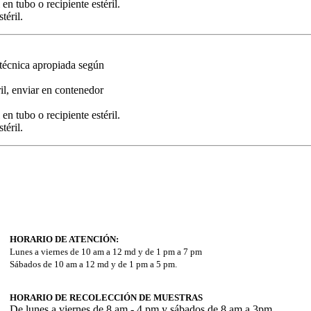
n tubo o recipiente estéril.
téril.
 técnica apropiada según
il, enviar en contenedor
n tubo o recipiente estéril.
téril.
HORARIO DE ATENCIÓN:
Lunes a viernes de 10 am a 12 md y de 1 pm a 7 pm
Sábados de 10 am a 12 md y de 1 pm a 5 pm.
HORARIO DE RECOLECCIÓN DE MUESTRAS
De lunes a viernes de 8 am - 4 pm y sábados de 8 am a 3pm.